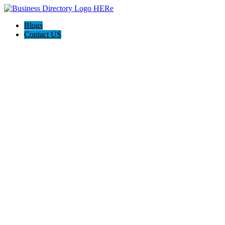
Blogs
Contact US
Law Offices of Joan Lauricella Tus Abogados de Accidentes