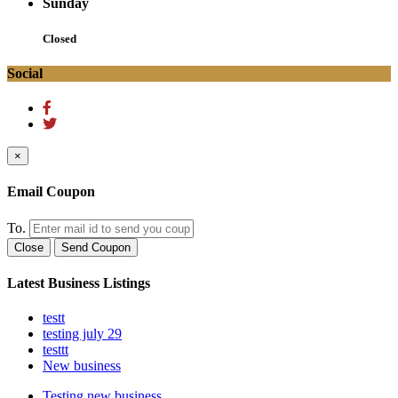
Sunday
Closed
Social
×
Email Coupon
To.
Close
Send Coupon
Latest Business Listings
testt
testing july 29
testtt
New business
Testing new business